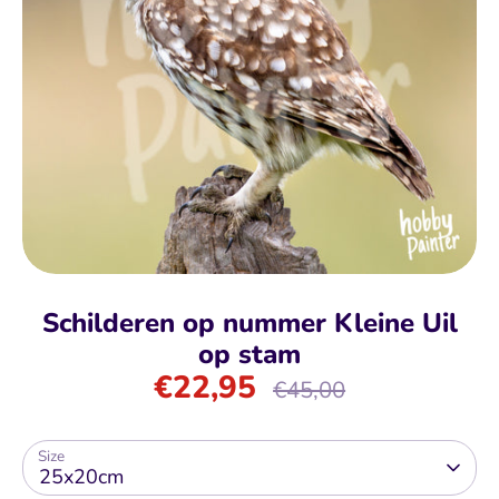
Schilderen op nummer Kleine Uil
op stam
€22,95
Normale
€45,00
prijs
Size
25x20cm