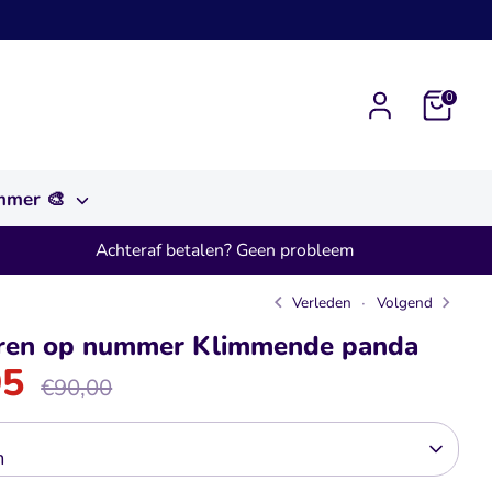
0
ummer 🎨
Achteraf betalen? Geen probleem
Verleden
Volgend
eren op nummer Klimmende panda
95
Normale
€90,00
prijs
m