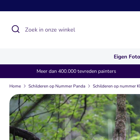
Verder
naar
inhoud
Zoeken
Zoek
in
onze
winkel
Eigen Fot
Meer dan 400.000 tevreden painters
Home
Schilderen op Nummer Panda
Schilderen op nummer 