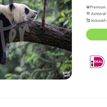
💎Premium k
💜 Achteraf
🥰 Inclusief