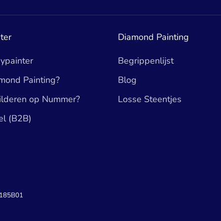
ter
Diamond Painting
ypainter
Begrippenlijst
mond Painting?
Blog
hilderen op Nummer?
Losse Steentjes
el (B2B)
1185B01