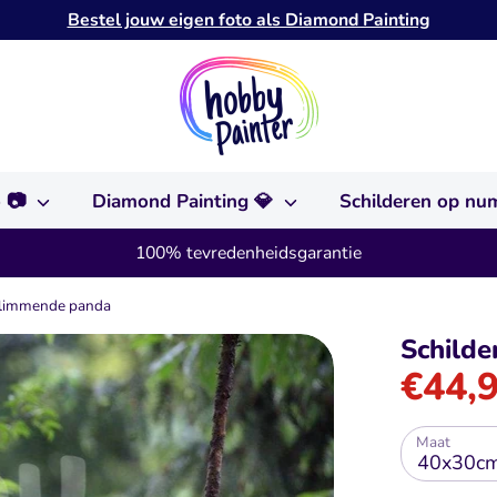
Bestel jouw eigen foto als Diamond Painting
o 📷
Diamond Painting 💎
Schilderen op n
100% tevredenheidsgarantie
Klimmende panda
Schild
€44,
Maat
40x30c