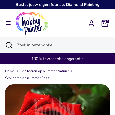
Verder
Bestel jouw eigen foto als Diamond Painting
naar
inhoud
Zoeken
Zoek
0
in
onze
Zoeken
Zoekopdracht
Zoek
winkel
sluiten
in
onze
100% tevredenheidsgarantie
winkel
Home
Schilderen op Nummer Natuur
Schilderen op nummer Ross