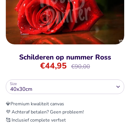
Schilderen op nummer Ross
€44,95
Normale
€90,00
prijs
Size
40x30cm
💎Premium kwaliteit canvas
💜 Achteraf betalen? Geen probleem!
🥰 Inclusief complete verfset