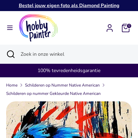
Verder
Bestel jouw eigen foto als Diamond Painting
naar
inhoud
Zoeken
Zoek
0
in
onze
Zoeken
Zoekopdracht
Zoek
winkel
sluiten
in
onze
100% tevredenheidsgarantie
winkel
Home
Schilderen op Nummer Native American
Schilderen op nummer Gekleurde Native American