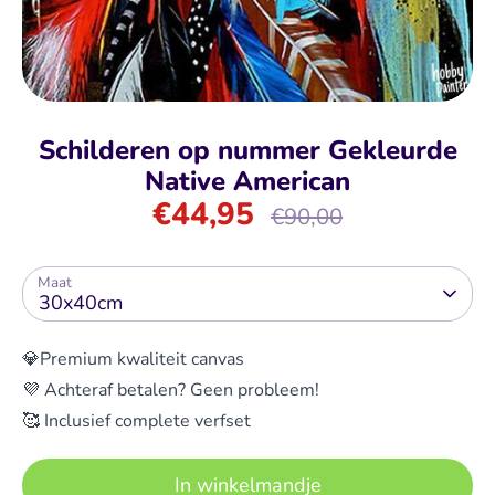
Schilderen op nummer Gekleurde
Native American
€44,95
Normale
€90,00
prijs
Maat
30x40cm
💎Premium kwaliteit canvas
💜 Achteraf betalen? Geen probleem!
🥰 Inclusief complete verfset
In winkelmandje