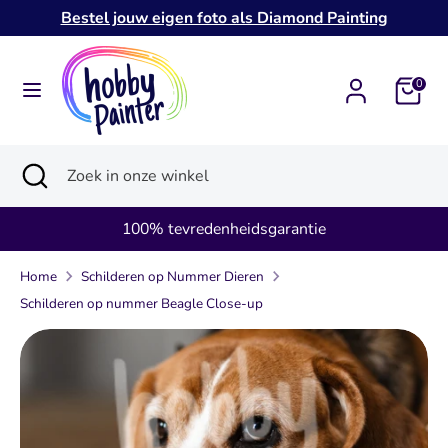
Verder
Bestel jouw eigen foto als Diamond Painting
naar
inhoud
Zoeken
Zoek
0
in
onze
Zoeken
Zoekopdracht
Zoek
winkel
sluiten
in
onze
100% tevredenheidsgarantie
winkel
Home
Schilderen op Nummer Dieren
Schilderen op nummer Beagle Close-up