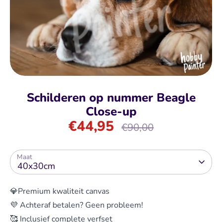
Schilderen op nummer Beagle
Close-up
€44,95
Normale
€90,00
prijs
Maat
40x30cm
💎Premium kwaliteit canvas
💜 Achteraf betalen? Geen probleem!
🥰 Inclusief complete verfset