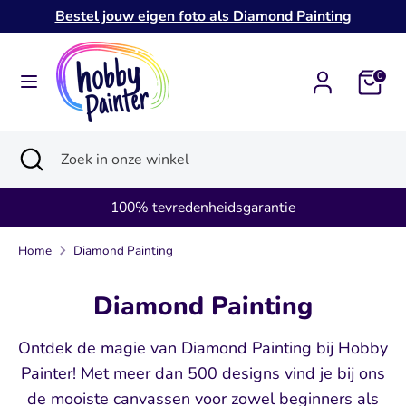
Verder
Bestel jouw eigen foto als Diamond Painting
naar
inhoud
Zoeken
Zoek
0
in
onze
Zoeken
Zoekopdracht
Zoek
winkel
sluiten
in
onze
Achteraf betalen? Geen probleem
winkel
Home
Diamond Painting
Diamond Painting
Ontdek de magie van Diamond Painting bij Hobby
Painter! Met meer dan 500 designs vind je bij ons
de mooiste canvassen voor zowel beginners als