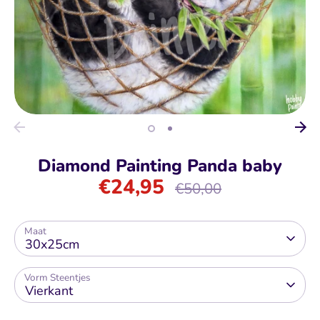
Diamond Painting Panda baby
€24,95
Normale
€50,00
prijs
Maat
30x25cm
Vorm Steentjes
Vierkant