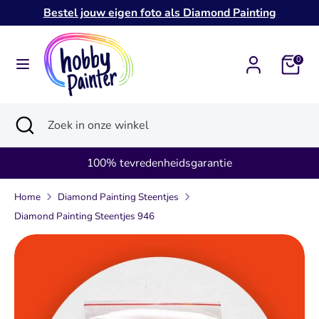
Verder
Bestel jouw eigen foto als Diamond Painting
naar
inhoud
Zoeken
Zoek
0
in
onze
Zoeken
Zoekopdracht
Zoek
winkel
sluiten
in
onze
100% tevredenheidsgarantie
winkel
Home
Diamond Painting Steentjes
Diamond Painting Steentjes 946