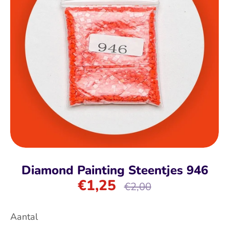
Diamond Painting Steentjes 946
€1,25
Normale
€2,00
prijs
Aantal