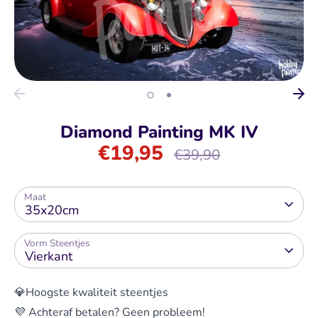
Diamond Painting MK IV
€19,95
Normale
€39,90
prijs
Maat
35x20cm
Vorm Steentjes
Vierkant
💎Hoogste kwaliteit steentjes
💜 Achteraf betalen? Geen probleem!