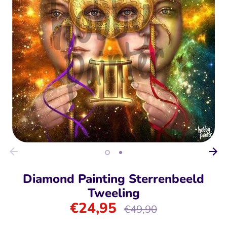
Diamond Painting Sterrenbeeld
Tweeling
€24,95
Normale
€49,90
prijs