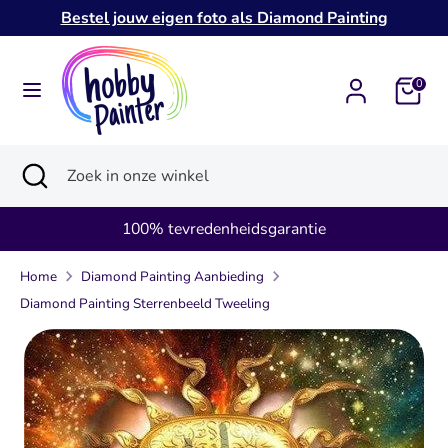
Verder
Bestel jouw eigen foto als Diamond Painting
naar
inhoud
Zoeken
Zoek
0
in
onze
Zoeken
Zoekopdracht
Zoek
winkel
sluiten
in
onze
100% tevredenheidsgarantie
winkel
Home
Diamond Painting Aanbieding
Diamond Painting Sterrenbeeld Tweeling