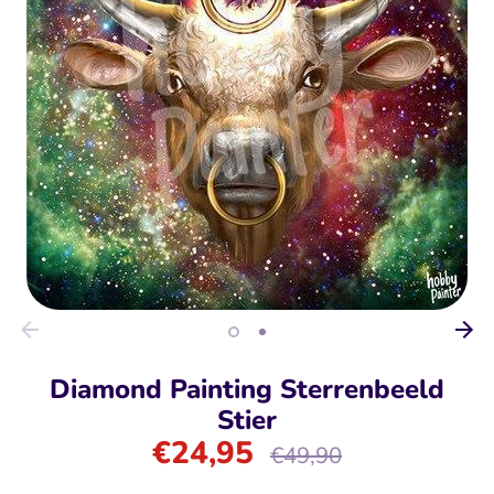
Diamond Painting Sterrenbeeld
Stier
€24,95
Normale
€49,90
prijs