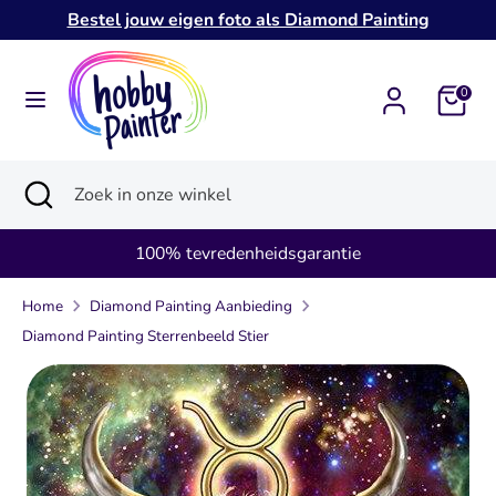
Verder
Bestel jouw eigen foto als Diamond Painting
naar
inhoud
Zoeken
Zoek
0
in
onze
Zoeken
Zoekopdracht
Zoek
winkel
sluiten
in
onze
100% tevredenheidsgarantie
winkel
Home
Diamond Painting Aanbieding
Diamond Painting Sterrenbeeld Stier